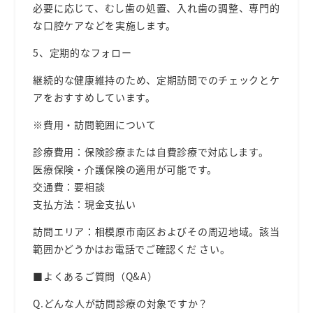
必要に応じて、むし⻭の処置、⼊れ⻭の調整、専⾨的
な⼝腔ケアなどを実施します。
5、定期的なフォロー
継続的な健康維持のため、定期訪問でのチェックとケ
アをおすすめしています。
※費⽤・訪問範囲について
診療費⽤：保険診療
または⾃費診療
で対応します。
医療保険・介護保険の適⽤が可能です。
交通費：要相談
⽀払⽅法：
現⾦⽀払い
訪問エリア：
相模原市南区およびその周辺地域。
該当
範囲
かどうかはお電話でご確認くだ さい。
■よくあるご質問（Q&A）
Q.どんな⼈が訪問診療の対象ですか？