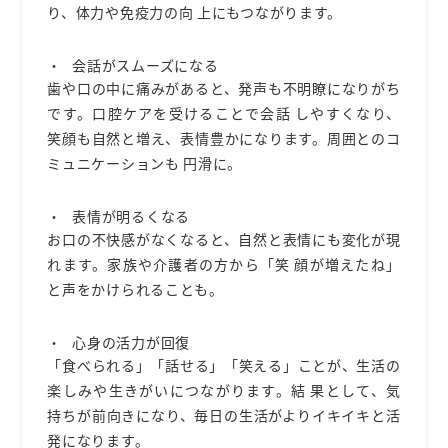
り、体⼒や免疫⼒の向 上にもつながります。
会話がスムーズになる
⻭や⼝の中に痛みがあると、発声も不明瞭になりがち
です。⼝腔ケアを受けることで会話 しやすくなり、
笑顔
も
⾃然と増え、
表情豊かになります。周囲とのコ
ミュニケーションも 円滑に。
表情が明るくなる
お⼝の不快感がなくなると、⾃然と表情にも変化が現
れます。家族や介護者の⽅から「笑 顔が増えたね」
と声をかけられることも。
⼼⾝の活⼒が回復
「⾷べられる」「話せる」「笑える」ことが、⽣活の
楽しみや⽣きがいにつながります。結 果として、気
持ちが前向きになり、毎⽇の⽣活がより
イキイキと
活
発になります。