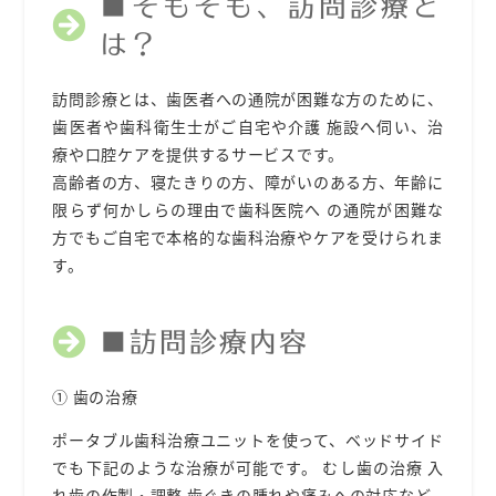
■そもそも、訪問診療と
は？
訪問診療とは、⻭医者への通院が困難な⽅のために、
⻭医者や⻭科衛⽣⼠がご⾃宅や介護 施設へ伺い、治
療や⼝腔ケアを提供するサービスです。
⾼齢者の⽅、寝たきりの⽅、障がいのある⽅、年齢に
限らず何かしらの理由で⻭科医院へ の通院が困難な
⽅でもご⾃宅で本格的な⻭科治療やケアを受けられま
す。
■訪問診療内容
① ⻭の治療
ポータブル⻭科治療ユニットを使って、ベッドサイド
でも下記のような治療が可能です。 むし⻭の治療
⼊
れ⻭の
作製・
調整
⻭ぐきの腫れや痛みへの対応など