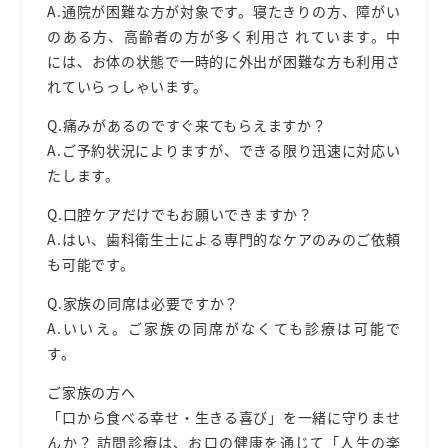
A.通院が困難な⽅が対象です。寝たきりの⽅、障がい
のある⽅、⾼齢者の⽅が多く利⽤さ れています。中
には、お体の状態で⼀時的に外出が困難な⽅も利⽤さ
れていらっしゃいます。
Q.痛みがあるのですぐ来てもらえますか？
A.ご予約状況によりますが、できる限り迅速に対応い
たします。
Q.⼝腔ケアだけでもお願いできますか？
A.はい、⻭科衛⽣⼠による専⾨的なケアのみのご依頼
も可能です。
Q.家族の同席は必要ですか？
A.いいえ。ご家族の同席がなくても診療は可能で
す。
ご家族の⽅へ
「⼝から⾷べる幸せ
・⽣きる喜び
」を
⼀緒に
守りませ
んか？ 訪問診療は、お⼝の健康を通じて「⼈⽣の楽