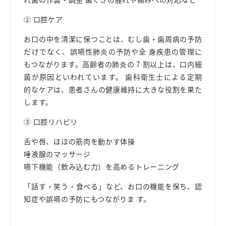
② ⼝腔ケア
お⼝の中を清潔に保つことは、むし⻭・⻭周病の予防
だけでなく、誤嚥性肺炎の予防
や全 ⾝疾患の管理
に
もつながります。
⾼齢者の肺炎の 7 割以上は、⼝内細
菌が原因といわれています。
⻭科衛⽣⼠による定期
的なケアは、患者さんの健康維持に⼤きな役割を果た
します。
③ ⼝腔リハビリ
⾆や唇、ほほの筋⾁を動かす体操
唾液腺のマッサージ
嚥下機能（飲み込む⼒）を⾼めるトレーニング
「話す・笑う・⾷べる」など、お⼝の機能を保ち、認
知症や誤嚥の予防にもつながりま す。