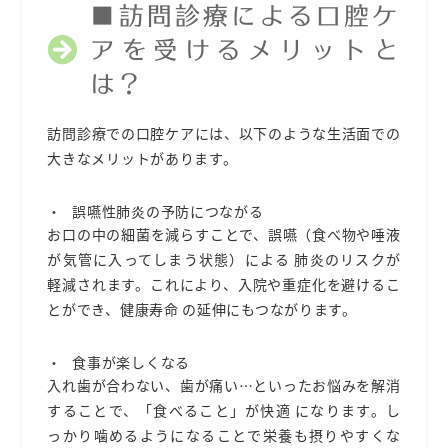
■訪問診療による⼝腔ケ
アを受けるメリットと
は？
訪問診療での⼝腔ケアには、以下のような⽣活⾯での
⼤きなメリットがあります。
誤嚥性肺炎の予防につながる
お⼝の中の細菌を減らすことで、誤嚥（⾷べ物や唾液
が気管に⼊ってしまう状態）による 肺炎のリスクが
軽減されます。これにより、⼊院や重症化を避けるこ
とができ、健康寿命 の延伸にもつながります。
⾷事が楽しくなる
⼊れ⻭が合わない、⻭が痛い…といったお悩みを解消
することで、「⾷べること」が快適 になります。し
っかり噛めるようになることで栄養も摂りやすくな